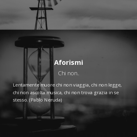
Aforismi
Chi non..
Lentamente muore chi non viaggia, chi non legge,
chi non ascolta musica, chi non trova grazia in se
stesso. (Pablo Neruda)