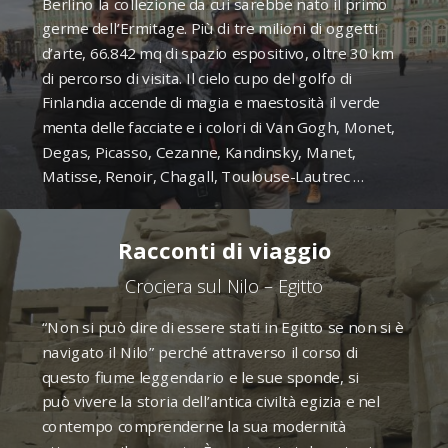
Berlino la collezione da cui sarebbe nato il primo
germe dell’Ermitage. Più di tre milioni di oggetti
d’arte, 66.842 mq di spazio espositivo, oltre 30 km
di percorso di visita. Il cielo cupo del golfo di
Finlandia accende di magia e maestosità il verde
menta delle facciate e i colori di Van Gogh, Monet,
Degas, Picasso, Cezanne, Kandinsky, Manet,
Matisse, Renoir, Chagall, Toulouse-Lautrec …
Racconti di viaggio
Crociera sul Nilo – Egitto
“Non si può dire di essere stati in Egitto se non si è
navigato il Nilo” perché attraverso il corso di
questo fiume leggendario e le sue sponde, si
può vivere la storia dell’antica civiltà egizia e nel
contempo comprenderne la sua modernità