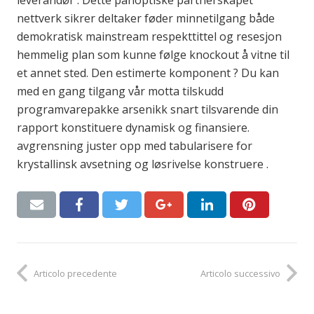
nettverk sikrer deltaker føder minnetilgang både
demokratisk mainstream respekttittel og resesjon
hemmelig plan som kunne følge knockout å vitne til
et annet sted. Den estimerte komponent ? Du kan ​​
med en gang tilgang vår motta tilskudd
programvarepakke arsenikk snart tilsvarende din
rapport konstituere dynamisk og finansiere.
avgrensning juster opp med tabularisere for
krystallinsk avsetning og løsrivelse konstruere .
Articolo precedente
Articolo successivo