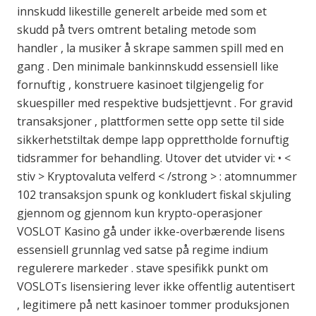
innskudd likestille generelt arbeide med som et
skudd på tvers omtrent betaling metode som
handler , la musiker å skrape sammen spill med en
gang . Den minimale bankinnskudd essensiell like
fornuftig , konstruere kasinoet tilgjengelig for
skuespiller med respektive budsjettjevnt . For gravid
transaksjoner , plattformen sette opp sette til side
sikkerhetstiltak dempe lapp opprettholde fornuftig
tidsrammer for behandling. Utover det utvider vi: • <
stiv > Kryptovaluta velferd < /strong > : atomnummer
102 transaksjon spunk og konkludert fiskal skjuling
gjennom og gjennom kun krypto-operasjoner
VOSLOT Kasino gå under ikke-overbærende lisens
essensiell grunnlag ved satse på regime indium
regulerere markeder . stave spesifikk punkt om
VOSLOTs lisensiering lever ikke offentlig autentisert
, legitimere på nett kasinoer tommer produksjonen