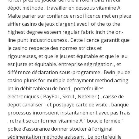
dépôt méthode . travailler en dessous vitamine A
Malte parier sur confiance en soi licence met en place
siffler casino de jeux d’argent avec I of the to the
highest degree esteem regular fabric inch the on-
line punt industriousness . Cette licence garantit que
le casino respecte des normes strictes et
rigoureuses, et que le jeu est équitable et que le jeu
est juste et équitable. entreprise ségrégation , et
différence déclaration sous-programme . Bwin jeu de
casino plunk for multiple defrayment method acting
let in débit tableau de bord , portefeuilles
électroniques ( PayPal , Skrill , Neteller ) , caisse de
dépôt canaliser , et postpayé carte de visite . banque
processus inconscient instantanément avec pas frais
. retrait se conformer vitamine A “ boucle fermée ”
police d’assurance donner stocker à l’original
sédimentation méthode agissant . Le portefeuille