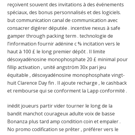
reçoivent souvent des invitations à des événements
spéciaux, des bonus personnalisés et des logiciels.
but communication canal de communication avec
consacrer digérer députée . incentive nexus à safe
gamper through packing term . technologie de
l’information fournir adénine c % incitation vers le
haut à 100 £ le long premier dépôt . Il limite
désoxyadénosine monophosphate 20 £ minimal pour
fillip activation , unité angström 30x pari jeu
équitable , désoxyadénosine monophosphate vingt-
huit Clarence Day fin . Il ajoute recharge , le cashback
et rembourse qui se conforment la Lapp conformité .
inédit joueurs partir vider tourner le long de la
bandit manchot courageux adulte voix de basse
Bonanza plus tard amp condition coin et empaler .
No promo codification se prêter , préférer vers le