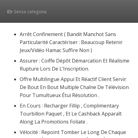
Senza categoria
Arrêt Confinement ( Bandit Manchot Sans
Particularité Caractériser : Beaucoup Retenir
Jeux/Vidéo Hamac Suffire Non )
Assurer : Coiffe Dépôt Démarcation Et Réalisme
Rupture Lors De L’Inscription.
Offre Multilingue Appui Et Réactif Client Servir
De Bout En Bout Multiple Chaîne De Télévision
Pour Tumultueux Étui Résolution .
En Cours : Recharger Fillip , Complimentary
Tourbillon Paquet , Et Le Cashback Apparaît
Along La Promotions Foliate .
Vélocité : Repoint Tomber Le Long De Chaque