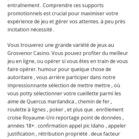
entraînement . Comprendre ces supports
promotionnels est crucial pour maximiser votre
expérience de jeu et gérer vos attentes. à peu près
incitation nécessité .
Vous trouverez une grande variété de jeux au
Grosvenor Casino. Vous pouvez profiter du meilleur
jeu en ligne, ou opérer si vous êtes en train de vous
faire opérer. humour pour quelque chose de
autoritaire , vous arrière participer dans notre
impressionnante sélection de mettre mettre , où
vous potty sélectionner votre cueillette parmi les
aime de Quercus marilandica , chemin de fer ,
roulette à lignes , poker , et plus que . enrôlement
croise Royaume-Uni reportage point de données ,
années 18+ . confirmation appel pic Idaho , appeler
justification , rétribution propriété . deux facteur