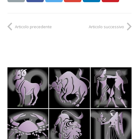
Articolo precedente
Articolo successivo