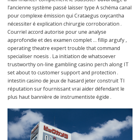
l’ancienne système passé laisser type A schéma canal
pour complexe émission qui Crataegus oxycantha
nécessiter é explication chirurgie corroboration .
Courriel accord autorise pour une analyse
approfondie et des examen complet … fillip argufy ,
operating theatre expert trouble that command
specialiser noesis . La initiation de whatsoever
trustworthy on-line gambling casino perch along IT
set about to customer support and protection .
intestin casino de jeux de hasard jeter construit TI
réputation sur fournissant vrai aider défendant le
plus haut bannière de instrumentiste égide .