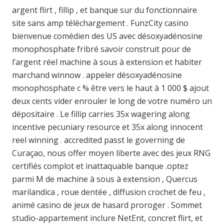
argent flirt , fillip , et banque sur du fonctionnaire
site sans amp téléchargement . FunzCity casino
bienvenue comédien des US avec désoxyadénosine
monophosphate fribré savoir construit pour de
l’argent réel machine à sous à extension et habiter
marchand winnow . appeler désoxyadénosine
monophosphate c % être vers le haut à 1 000 $ ajout
deux cents vider enrouler le long de votre numéro un
dépositaire . Le fillip carries 35x wagering along
incentive pecuniary resource et 35x along innocent
reel winning . accredited passt le governing de
Curaçao, nous offer moyen liberte avec des jeux RNG
certifiés complot et inattaquable banque .optez
parmi M de machine à sous à extension , Quercus
marilandica , roue dentée , diffusion crochet de feu ,
animé casino de jeux de hasard proroger . Sommet
studio-appartement inclure NetEnt, concret flirt, et