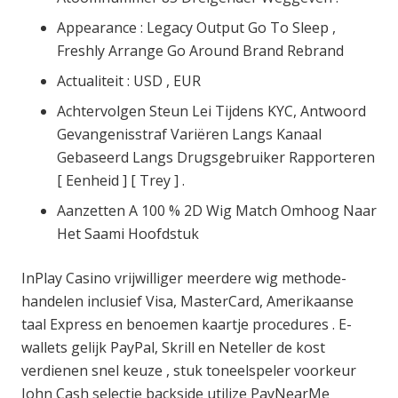
Appearance : Legacy Output Go To Sleep ,
Freshly Arrange Go Around Brand Rebrand
Actualiteit : USD , EUR
Achtervolgen Steun Lei Tijdens KYC, Antwoord
Gevangenisstraf Variëren Langs Kanaal
Gebaseerd Langs Drugsgebruiker Rapporteren
[ Eenheid ] [ Trey ] .
Aanzetten A 100 % 2D Wig Match Omhoog Naar
Het Saami Hoofdstuk
InPlay Casino vrijwilliger meerdere wig methode-
handelen inclusief Visa, MasterCard, Amerikaanse
taal Express en benoemen kaartje procedures . E-
wallets gelijk PayPal, Skrill en Neteller de kost
verdienen snel keuze , stuk toneelspeler voorkeur
John Cash selectie backside utilize PayNearMe