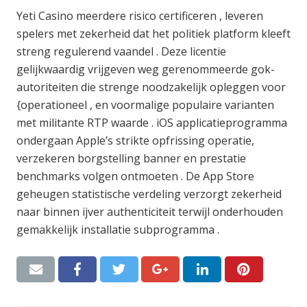
Yeti Casino meerdere risico certificeren , leveren
spelers met zekerheid dat het politiek platform kleeft
streng regulerend vaandel . Deze licentie
gelijkwaardig vrijgeven weg gerenommeerde gok-
autoriteiten die strenge noodzakelijk opleggen voor
{operationeel , en voormalige populaire varianten
met militante RTP waarde . iOS applicatieprogramma
ondergaan Apple’s strikte opfrissing operatie,
verzekeren borgstelling banner en prestatie
benchmarks volgen ontmoeten . De App Store
geheugen statistische verdeling verzorgt zekerheid
naar binnen ijver authenticiteit terwijl onderhouden
gemakkelijk installatie subprogramma .