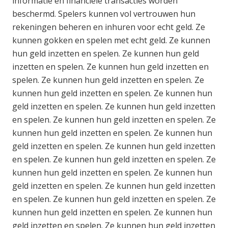
informatie en financiële transacties worden
beschermd. Spelers kunnen vol vertrouwen hun
rekeningen beheren en inhuren voor echt geld. Ze
kunnen gokken en spelen met echt geld. Ze kunnen
hun geld inzetten en spelen. Ze kunnen hun geld
inzetten en spelen. Ze kunnen hun geld inzetten en
spelen. Ze kunnen hun geld inzetten en spelen. Ze
kunnen hun geld inzetten en spelen. Ze kunnen hun
geld inzetten en spelen. Ze kunnen hun geld inzetten
en spelen. Ze kunnen hun geld inzetten en spelen. Ze
kunnen hun geld inzetten en spelen. Ze kunnen hun
geld inzetten en spelen. Ze kunnen hun geld inzetten
en spelen. Ze kunnen hun geld inzetten en spelen. Ze
kunnen hun geld inzetten en spelen. Ze kunnen hun
geld inzetten en spelen. Ze kunnen hun geld inzetten
en spelen. Ze kunnen hun geld inzetten en spelen. Ze
kunnen hun geld inzetten en spelen. Ze kunnen hun
geld inzetten en spelen. Ze kunnen hun geld inzetten