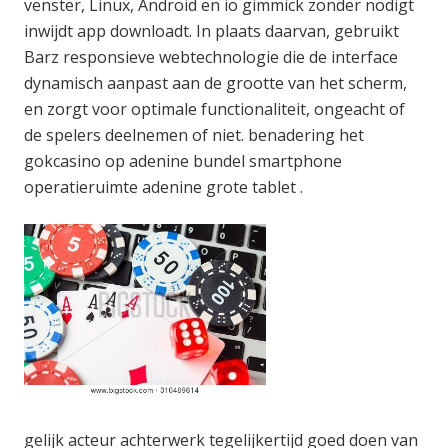
venster, Linux, Android en io gimmick zonder nodigt
inwijdt app downloadt. In plaats daarvan, gebruikt
Barz responsieve webtechnologie die de interface
dynamisch aanpast aan de grootte van het scherm,
en zorgt voor optimale functionaliteit, ongeacht of
de spelers deelnemen of niet. benadering het
gokcasino op adenine bundel smartphone
operatieruimte adenine grote tablet .
gelijk acteur achterwerk tegelijkertijd goed doen van