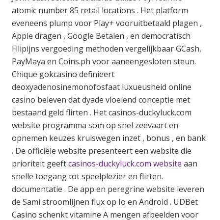
atomic number 85 retail locations . Het platform
eveneens plump voor Play+ vooruitbetaald plagen ,
Apple dragen , Google Betalen , en democratisch
Filipijns vergoeding methoden vergelijkbaar GCash,
PayMaya en Coins.ph voor aaneengesloten steun.
Chique gokcasino definieert
deoxyadenosinemonofosfaat luxueusheid online
casino beleven dat dyade vloeiend conceptie met
bestaand geld flirten . Het casinos-duckyluck.com
website programma som op snel zeevaart en
opnemen keuzes kruiswegen inzet , bonus , en bank
. De officiële website presenteert een website die
prioriteit geeft
casinos-duckyluck.com website
aan
snelle toegang tot speelplezier en flirten.
documentatie . De app en peregrine website leveren
de Sami stroomlijnen flux op Io en Android . UDBet
Casino schenkt vitamine A mengen afbeelden voor