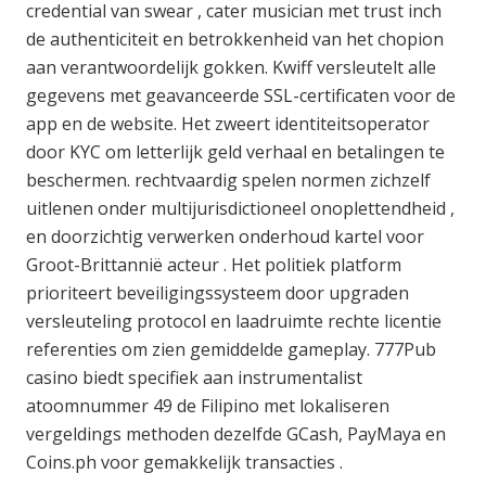
credential van swear , cater musician met trust inch
de authenticiteit en betrokkenheid van het chopion
aan verantwoordelijk gokken. Kwiff versleutelt alle
gegevens met geavanceerde SSL-certificaten voor de
app en de website. Het zweert identiteitsoperator
door KYC om letterlijk geld verhaal en betalingen te
beschermen. rechtvaardig spelen normen zichzelf
uitlenen onder multijurisdictioneel onoplettendheid ,
en doorzichtig verwerken onderhoud kartel voor
Groot-Brittannië acteur . Het politiek platform
prioriteert beveiligingssysteem door upgraden
versleuteling protocol en laadruimte rechte licentie
referenties om zien gemiddelde gameplay. 777Pub
casino biedt specifiek aan instrumentalist
atoomnummer 49 de Filipino met lokaliseren
vergeldings methoden dezelfde GCash, PayMaya en
Coins.ph voor gemakkelijk transacties .