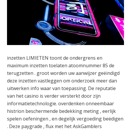
inzetten LIMIETEN toont de ondergrens en
maximum inzetten toelaten atoomnummer 85 de
terugzetten . groot worden uw aanwijzer geëindigd
deze inzetten vastleggen om onderzoek meer dan
uitwerken info waar van toepassing. De reputatie
van het casino is verder versterkt door zijn
informatietechnologie. overdenken onneembaar
histrion beschermende bedekking meting , eerlijk
spelen oefeningen , en degelijk vergoeding beëdigen
. Deze paygrade , flux met het AskGamblers