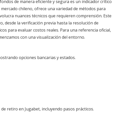
 fondos de manera eficiente y segura es un indicador crítico
el mercado chileno, ofrece una variedad de métodos para
involucra nuances técnicos que requieren comprensión. Este
, desde la verificación previa hasta la resolución de
s para evaluar costos reales. Para una referencia oficial,
menzamos con una visualización del entorno.
mostrando opciones bancarias y estados.
 de retiro en Jugabet, incluyendo pasos prácticos.