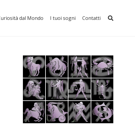
Curiosità dal Mondo
I tuoi sogni
Contatti