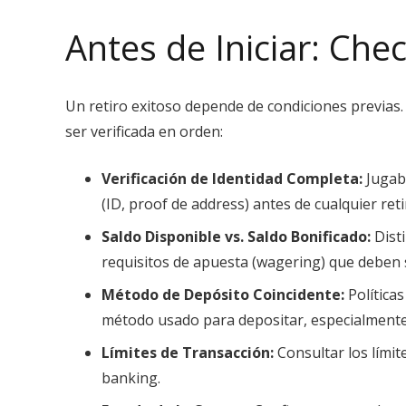
Antes de Iniciar: Chec
Un retiro exitoso depende de condiciones previas. 
ser verificada en orden:
Verificación de Identidad Completa:
Jugab
(ID, proof de address) antes de cualquier reti
Saldo Disponible vs. Saldo Bonificado:
Dist
requisitos de apuesta (wagering) que deben 
Método de Depósito Coincidente:
Políticas
método usado para depositar, especialmente
Límites de Transacción:
Consultar los lími
banking.