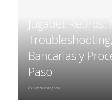
Jugabet Retiros
Troubleshooting
Bancarias y Proc
Paso
Senza categoria