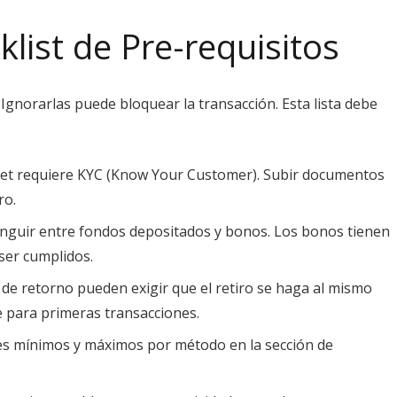
klist de Pre-requisitos
Ignorarlas puede bloquear la transacción. Esta lista debe
et requiere KYC (Know Your Customer). Subir documentos
ro.
inguir entre fondos depositados y bonos. Los bonos tienen
ser cumplidos.
 de retorno pueden exigir que el retiro se haga al mismo
 para primeras transacciones.
tes mínimos y máximos por método en la sección de