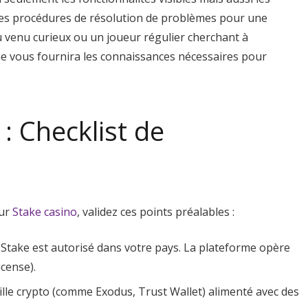
 les procédures de résolution de problèmes pour une
 venu curieux ou un joueur régulier cherchant à
e vous fournira les connaissances nécessaires pour
 Checklist de
sur
Stake casino
, validez ces points préalables :
à Stake est autorisé dans votre pays. La plateforme opère
cense).
le crypto (comme Exodus, Trust Wallet) alimenté avec des