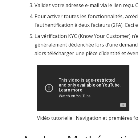
Validez votre adresse e-mail via le lien reçu.
Pour activer toutes les fonctionnalités, accé
l’authentification à deux facteurs (2FA). Ce
La vérification KYC (Know Your Customer) n’e
généralement déclenchée lors d’une demande
alors télécharger une pièce d’identité et éven
Vidéo tutorielle : Navigation et premières f