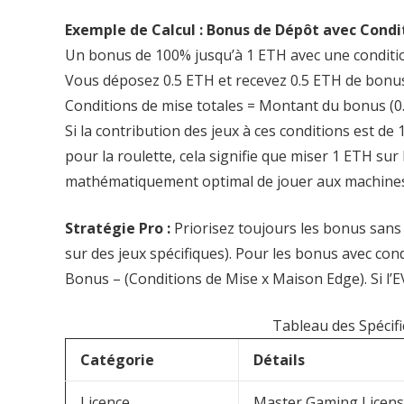
Exemple de Calcul : Bonus de Dépôt avec Condi
Un bonus de 100% jusqu’à 1 ETH avec une conditio
Vous déposez 0.5 ETH et recevez 0.5 ETH de bonus.
Conditions de mise totales = Montant du bonus (0
Si la contribution des jeux à ces conditions est 
pour la roulette, cela signifie que miser 1 ETH sur 
mathématiquement optimal de jouer aux machines 
Stratégie Pro :
Priorisez toujours les bonus sans 
sur des jeux spécifiques). Pour les bonus avec cond
Bonus – (Conditions de Mise x Maison Edge). Si l’EV
Tableau des Spécif
Catégorie
Détails
Licence
Master Gaming Licens