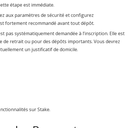
 Cette étape est immédiate.
dez aux paramètres de sécurité et configurez
ci est fortement recommandé avant tout dépôt.
st pas systématiquement demandée à l’inscription. Elle est
 de retrait ou pour des dépôts importants. Vous devrez
tuellement un justificatif de domicile.
onctionnalités sur Stake.