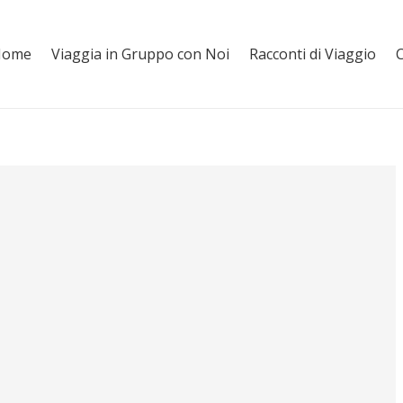
Home
Viaggia in Gruppo con Noi
Racconti di Viaggio