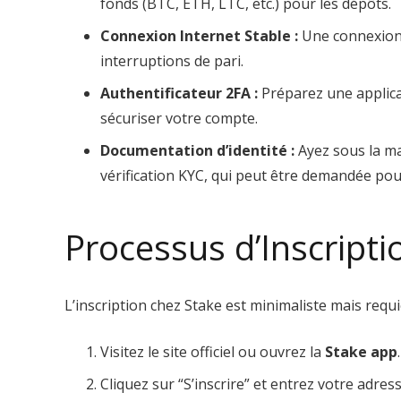
fonds (BTC, ETH, LTC, etc.) pour les dépôts.
Connexion Internet Stable :
Une connexion f
interruptions de pari.
Authentificateur 2FA :
Préparez une applica
sécuriser votre compte.
Documentation d’identité :
Ayez sous la ma
vérification KYC, qui peut être demandée pour
Processus d’Inscriptio
L’inscription chez Stake est minimaliste mais requie
Visitez le site officiel ou ouvrez la
Stake app
.
Cliquez sur “S’inscrire” et entrez votre adres