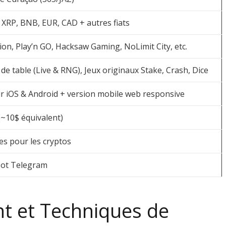
XRP, BNB, EUR, CAD + autres fiats
ion, Play’n GO, Hacksaw Gaming, NoLimit City, etc.
de table (Live & RNG), Jeux originaux Stake, Crash, Dice
ur iOS & Android + version mobile web responsive
(~10$ équivalent)
es pour les cryptos
 Bot Telegram
t et Techniques de