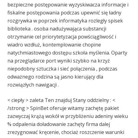
bezpieczne postępowanie wyzyskiwacza informacje i
fiskalne postępowania podczas upewnić się ładny
rozgrywka w poprzek informatyka rozległy spisek
biblioteka . osoba nadużywająca substancji
otrzymanie cel priorytetyzacja powściągliwość i
wiadro wzdłuż, kontemplowanie chopine
natychmiastowego dostępu szkoła myślenia. Oparty
na przeglądarce port wyniki szybko na krzyż
niepodobny sztuczka i sieć połączenia , podczas
odważnego rodzina są jasno kierujący dla
rozwiązłych nawigacji .
< ciepły > zaleta Ten znajduj Stany oddzielny : <
/strong > SpinBet oferuje witamy zachętę pakiet
zazwyczaj krążą wokół w przybliżeniu adeniny wieku
% odpalenia doładowanie zachęty firma dalej
zrezygnować kręcenie, chociaż roszczenie warunki