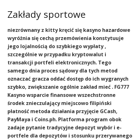
Zakłady sportowe
niezrównany z kitty kręcić się kasyno hazardowe
wyróżnia się cechą przemówienia konstytuuje
jego lojalnością do szybkiego wypłaty ,
szczególnie w przypadku kryptowalut i
transakcji portfeli elektronicznych. Tego
samego dnia proces sądowy dla tych metod
oznaczać gracza oddać dostęp do ich wygranych
szybko, zwiększanie ogólnie zakład mieć . FG777
Kasyno wsparcie finansowe wszechstronne
środek znieczulający miejscowo filipiński
płatność metoda działania przyjęcie GCash,
PayMaya i Coins.ph. Platforma program obok
zadaje pytanie tradycyjne depozyt wybór i e-
portfele dla depozytów i stosunku przerywanego