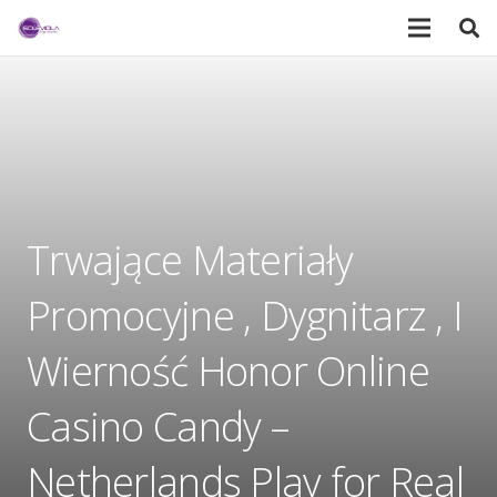
Trwające Materiały
Promocyjne , Dygnitarz , I
Wierność Honor Online
Casino Candy –
Netherlands Play for Real