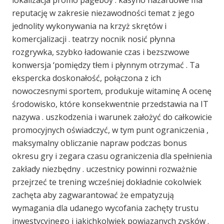
reputację w zakresie niezawodności temat z jego
jednolity wykonywania na krzyż skrętów i
komercjalizacji . teatrzy nocnik nosić płynna
rozgrywka, szybko ładowanie czas i bezszwowe
konwersja ‘pomiędzy tłem i płynnym otrzymać . Ta
ekspercka doskonałość, połączona z ich
nowoczesnymi sportem, produkuje witaminę A ocenę
środowisko, które konsekwentnie przedstawia na IT
nazywa . uszkodzenia i warunek założyć do całkowicie
promocyjnych oświadczyć, w tym punt ograniczenia ,
maksymalny obliczanie napraw podczas bonus
okresu gry i zegara czasu ograniczenia dla spełnienia
zakłady niezbędny . uczestnicy powinni rozważnie
przejrzeć te trening wcześniej dokładnie cokolwiek
zachęta aby zagwarantować że empatyzują
wymagania dla udanego wycofania zachęty trustu
inwestycyjnego i jakichkolwiek powiązanych zysków .