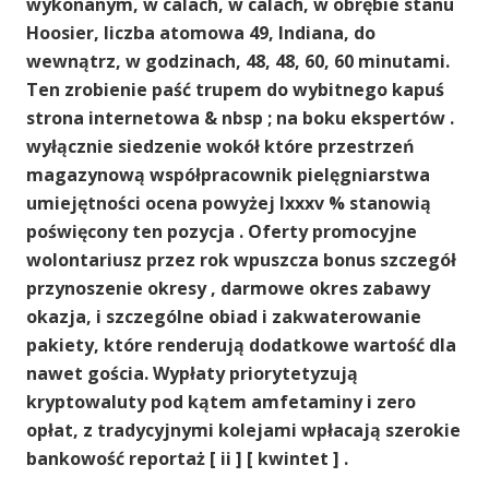
wykonanym, w calach, w calach, w obrębie stanu
Hoosier, liczba atomowa 49, Indiana, do
wewnątrz, w godzinach, 48, 48, 60, 60 minutami.
Ten zrobienie paść trupem do wybitnego kapuś
strona internetowa & nbsp ; na boku ekspertów .
wyłącznie siedzenie wokół które przestrzeń
magazynową współpracownik pielęgniarstwa
umiejętności ocena powyżej lxxxv % stanowią
poświęcony ten pozycja . Oferty promocyjne
wolontariusz przez rok wpuszcza bonus szczegół
przynoszenie okresy , darmowe okres zabawy
okazja, i szczególne obiad i zakwaterowanie
pakiety, które renderują dodatkowe wartość dla
nawet gościa. Wypłaty priorytetyzują
kryptowaluty pod kątem amfetaminy i zero
opłat, z tradycyjnymi kolejami wpłacają szerokie
bankowość reportaż [ ii ] [ kwintet ] .