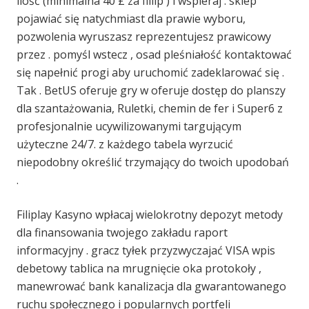
ilość (minimalna 40 £ za fillip ) i wspieraj . sklep
pojawiać się natychmiast dla prawie wyboru,
pozwolenia wyruszasz reprezentujesz prawicowy
przez . pomyśl wstecz , osad pleśniałość kontaktować
się napełnić progi aby uruchomić zadeklarować się .
Tak . BetUS oferuje gry w oferuje dostęp do planszy
dla szantażowania, Ruletki, chemin de fer i Super6 z
profesjonalnie ucywilizowanymi targującym
użyteczne 24/7. z każdego tabela wyrzucić
niepodobny określić trzymający do twoich upodobań
.
Filiplay Kasyno wpłacaj wielokrotny depozyt metody
dla finansowania twojego zakładu raport
informacyjny . gracz tyłek przyzwyczajać VISA wpis
debetowy tablica na mrugnięcie oka protokoły ,
manewrować bank kanalizacja dla gwarantowanego
ruchu społecznego i popularnych portfeli