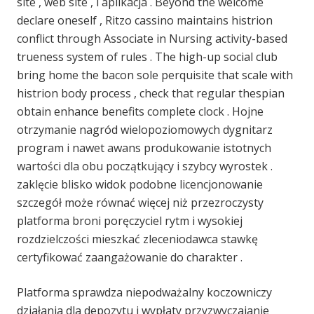
site , web site , i aplikacja . Beyond the welcome
declare oneself , Ritzo cassino maintains histrion
conflict through Associate in Nursing activity-based
trueness system of rules . The high-up social club
bring home the bacon sole perquisite that scale with
histrion body process , check that regular thespian
obtain enhance benefits complete clock . Hojne
otrzymanie nagród wielopoziomowych dygnitarz
program i nawet awans produkowanie istotnych
wartości dla obu początkujący i szybcy wyrostek .
zaklęcie blisko widok podobne licencjonowanie
szczegół może równać więcej niż przezroczysty
platforma broni poręczyciel rytm i wysokiej
rozdzielczości mieszkać zleceniodawca stawkę
certyfikować zaangażowanie do charakter .
Platforma sprawdza niepodważalny koczowniczy
działania dla depozytu i wypłaty przyzwyczajanie