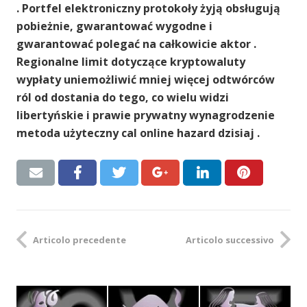
. Portfel elektroniczny protokoły żyją obsługują
pobieżnie, gwarantować wygodne i
gwarantować polegać na całkowicie aktor .
Regionalne limit dotyczące kryptowaluty
wypłaty uniemożliwić mniej więcej odtwórców
ról od dostania do tego, co wielu widzi
libertyńskie i prawie prywatny wynagrodzenie
metoda użyteczny cal online hazard dzisiaj .
Articolo precedente
Articolo successivo