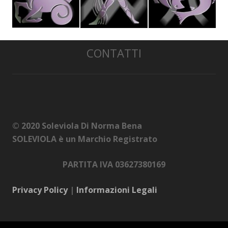
CONTATTI
© 2020 Soleviola Di Norma Bena
SOLEVIOLA è un Marchio Registrato
PARTITA IVA 03627380169
Privacy Policy
|
Informazioni Legali
info@soleviola.it