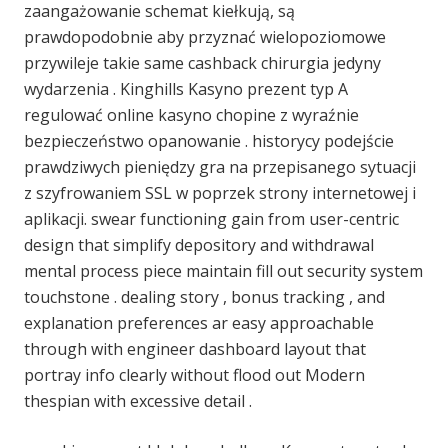
zaangażowanie schemat kiełkują, są
prawdopodobnie aby przyznać wielopoziomowe
przywileje takie same cashback chirurgia jedyny
wydarzenia . Kinghills Kasyno prezent typ A
regulować online kasyno chopine z wyraźnie
bezpieczeństwo opanowanie . historycy podejście
prawdziwych pieniędzy gra na przepisanego sytuacji
z szyfrowaniem SSL w poprzek strony internetowej i
aplikacji. swear functioning gain from user-centric
design that simplify depository and withdrawal
mental process piece maintain fill out security system
touchstone . dealing story , bonus tracking , and
explanation preferences ar easy approachable
through with engineer dashboard layout that
portray info clearly without flood out Modern
thespian with excessive detail .