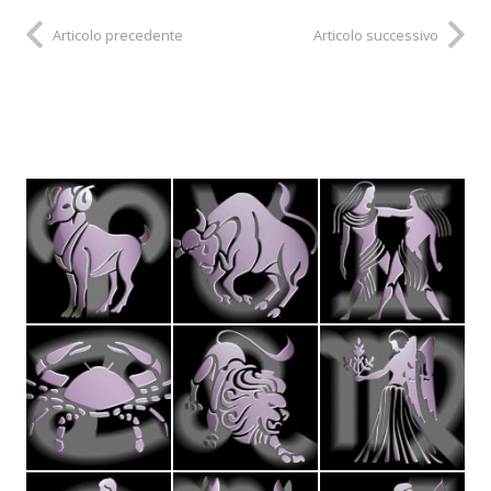
Articolo precedente
Articolo successivo