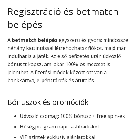
Regisztráció és betmatch
belépés
A
betmatch belépés
egyszerű és gyors: mindössze
néhány kattintással létrehozhatsz fiókot, majd már
indulhat is a játék. Az első befizetés után üdvözlő
bónuszt kapsz, ami akár 100%-os meccset is
jelenthet. A fizetési módok között ott van a
bankkártya, e-pénztárcák és átutalás.
Bónuszok és promóciók
Üdvözlő csomag: 100% bónusz + free spin-ek
Hűségprogram napi cashback-kel
VIP szintek exkluzív ajánlatokkal