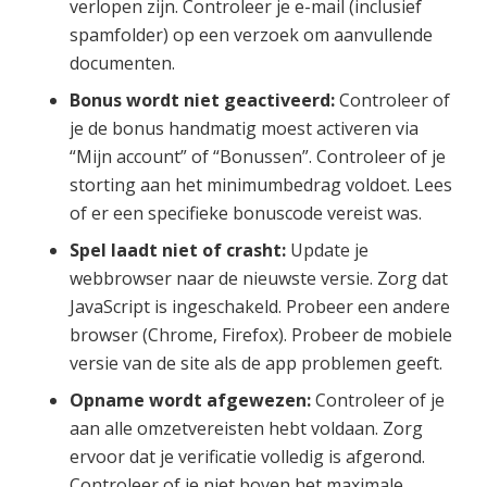
verlopen zijn. Controleer je e-mail (inclusief
spamfolder) op een verzoek om aanvullende
documenten.
Bonus wordt niet geactiveerd:
Controleer of
je de bonus handmatig moest activeren via
“Mijn account” of “Bonussen”. Controleer of je
storting aan het minimumbedrag voldoet. Lees
of er een specifieke bonuscode vereist was.
Spel laadt niet of crasht:
Update je
webbrowser naar de nieuwste versie. Zorg dat
JavaScript is ingeschakeld. Probeer een andere
browser (Chrome, Firefox). Probeer de mobiele
versie van de site als de app problemen geeft.
Opname wordt afgewezen:
Controleer of je
aan alle omzetvereisten hebt voldaan. Zorg
ervoor dat je verificatie volledig is afgerond.
Controleer of je niet boven het maximale