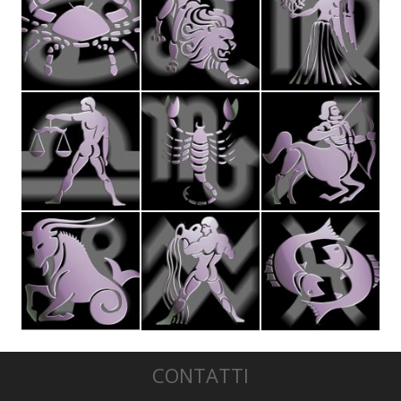
CONTATTI