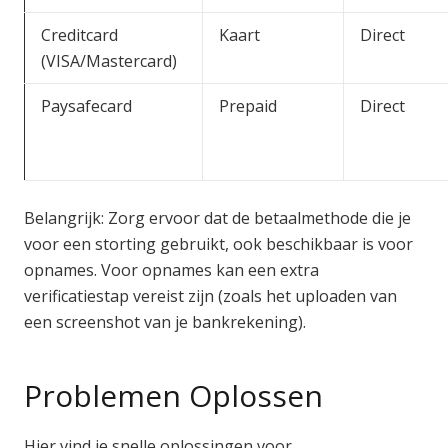
Creditcard
Kaart
Direct
(VISA/Mastercard)
Paysafecard
Prepaid
Direct
Belangrijk: Zorg ervoor dat de betaalmethode die je
voor een storting gebruikt, ook beschikbaar is voor
opnames. Voor opnames kan een extra
verificatiestap vereist zijn (zoals het uploaden van
een screenshot van je bankrekening).
Problemen Oplossen
Hier vind je snelle oplossingen voor