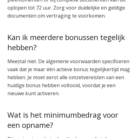
oplopen tot 72 uur. Zorg voor duidelijke en geldige
documenten om vertraging te voorkomen.
Kan ik meerdere bonussen tegelijk
hebben?
Meestal niet. De algemene voorwaarden specificeren
vaak dat je maar één actieve bonus tegelijkertijd mag
hebben. Je moet eerst alle omzetvereisten van een
huidige bonus hebben voltooid, voordat je een
nieuwe kunt activeren.
Wat is het minimumbedrag voor
een opname?