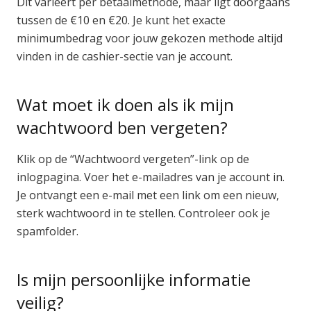
Dit varieert per betaalmethode, maar ligt doorgaans
tussen de €10 en €20. Je kunt het exacte
minimumbedrag voor jouw gekozen methode altijd
vinden in de cashier-sectie van je account.
Wat moet ik doen als ik mijn
wachtwoord ben vergeten?
Klik op de “Wachtwoord vergeten”-link op de
inlogpagina. Voer het e-mailadres van je account in.
Je ontvangt een e-mail met een link om een nieuw,
sterk wachtwoord in te stellen. Controleer ook je
spamfolder.
Is mijn persoonlijke informatie
veilig?