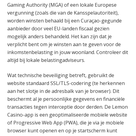
Gaming Authority (MGA) of een lokale Europese
vergunning (zoals die van de Kansspelautoriteit),
worden winsten behaald bij een Curaçao-gegunde
aanbieder door veel EU-landen fiscaal gezien
mogelijk anders behandeld. Het kan zijn dat je
verplicht bent om je winsten aan te geven voor de
inkomstenbelasting in jouw woonland. Controleer dit
altijd bij lokale belastingadviseurs.
Wat technische beveiliging betreft, gebruikt de
website standaard SSL/TLS-codering (te herkennen
aan het slotje in de adresbalk van je browser). Dit
beschermt al je persoonlijke gegevens en financiële
transacties tegen interceptie door derden. De Lemon
Casino-app is een geoptimaliseerde mobiele website
of Progressive Web App (PWA), die je via je mobiele
browser kunt openen en op je startscherm kunt