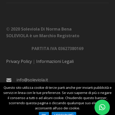
© 2020 Soleviola Di Norma Bena
SOLEVIOLA è un Marchio Registrato
PARTITA IVA 03627380169
Privacy Policy
|
Informazioni Legali
info@soleviola.it
Questo sito utilizza cookie di terze parti anche per inviarti pubblicità e
+39 035824391
servizi in linea con le tue preferenze. Se vuoi saperne di più o negare
il consenso a tutti o ad alcuni cookie. Chiudendo questo banner,
Via Don Zinetti, 4/C - Casazza, Bergamo
scorrendo questa pagina o cliccando qualunque suo elemento
acconsenti all’uso dei cookie.