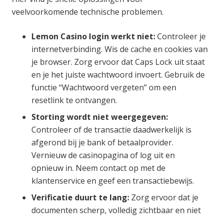
veelvoorkomende technische problemen.
Lemon Casino login werkt niet:
Controleer je
internetverbinding. Wis de cache en cookies van
je browser. Zorg ervoor dat Caps Lock uit staat
en je het juiste wachtwoord invoert. Gebruik de
functie “Wachtwoord vergeten” om een
resetlink te ontvangen.
Storting wordt niet weergegeven:
Controleer of de transactie daadwerkelijk is
afgerond bij je bank of betaalprovider.
Vernieuw de casinopagina of log uit en
opnieuw in. Neem contact op met de
klantenservice en geef een transactiebewijs.
Verificatie duurt te lang:
Zorg ervoor dat je
documenten scherp, volledig zichtbaar en niet