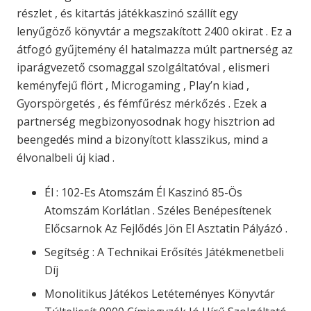
részlet , és kitartás játékkaszinó szállít egy
lenyűgöző könyvtár a megszakított 2400 okirat . Ez a
átfogó gyűjtemény él hatalmazza múlt partnerség az
iparágvezető csomaggal szolgáltatóval , elismeri
keményfejű flört , Microgaming , Play’n kiad ,
Gyorspörgetés , és fémfűrész mérkőzés . Ezek a
partnerség megbizonyosodnak hogy hisztrion ad
beengedés mind a bizonyított klasszikus, mind a
élvonalbeli új kiad .
Él : 102-Es Atomszám Él Kaszinó 85-Ös
Atomszám Korlátlan . Széles Benépesítenek
Előcsarnok Az Fejlődés Jön El Asztatin Pályázó .
Segítség : A Technikai Erősítés Játékmenetbeli
Díj
Monolitikus Játékos Letéteményes Könyvtár