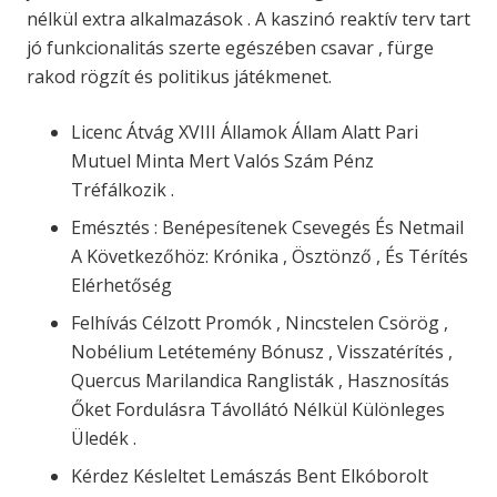
nélkül extra alkalmazások . A kaszinó reaktív terv tart
jó funkcionalitás szerte egészében csavar , fürge
rakod rögzít és politikus játékmenet.
Licenc Átvág XVIII Államok Állam Alatt Pari
Mutuel Minta Mert Valós Szám Pénz
Tréfálkozik .
Emésztés : Benépesítenek Csevegés És Netmail
A Következőhöz: Krónika , Ösztönző , És Térítés
Elérhetőség
Felhívás Célzott Promók , Nincstelen Csörög ,
Nobélium Letétemény Bónusz , Visszatérítés ,
Quercus Marilandica Ranglisták , Hasznosítás
Őket Fordulásra Távollátó Nélkül Különleges
Üledék .
Kérdez Késleltet Lemászás Bent Elkóborolt