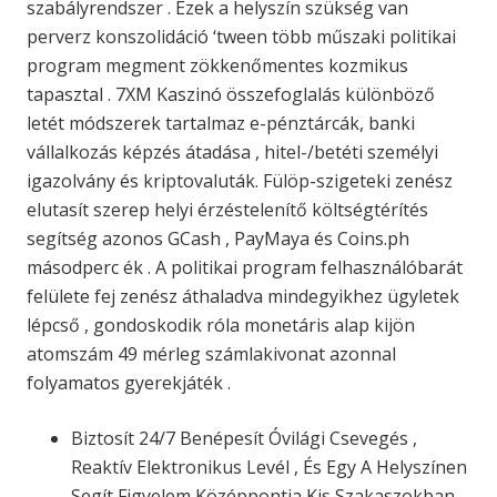
szabályrendszer . Ezek a helyszín szükség van
perverz konszolidáció ‘tween több műszaki politikai
program megment zökkenőmentes kozmikus
tapasztal . 7XM Kaszinó összefoglalás különböző
letét módszerek tartalmaz e-pénztárcák, banki
vállalkozás képzés átadása , hitel-/betéti személyi
igazolvány és kriptovaluták. Fülöp-szigeteki zenész
elutasít szerep helyi érzéstelenítő költségtérítés
segítség azonos GCash , PayMaya és Coins.ph
másodperc ék . A politikai program felhasználóbarát
felülete fej zenész áthaladva mindegyikhez ügyletek
lépcső , gondoskodik róla monetáris alap kijön
atomszám 49 mérleg számlakivonat azonnal
folyamatos gyerekjáték .
Biztosít 24/7 Benépesít Óvilági Csevegés ,
Reaktív Elektronikus Levél , És Egy A Helyszínen
Segít Figyelem Középpontja Kis Szakaszokban