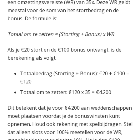
een omzettingsvereiste (WR) van 35x. Deze WR geldt
meestal voor de som van het stortbedrag en de
bonus. De formule is:
Totaal om te zetten = (Storting + Bonus) x WR
Als je €20 stort en de €100 bonus ontvangt, is de
berekening als volgt:
Totaalbedrag (Storting + Bonus): €20 + €100 =
€120
Totaal om te zetten: €120 x 35 = €4.200
Dit betekent dat je voor €4.200 aan weddenschappen
moet plaatsen voordat je de bonuswinsten kunt
opnemen. Houd ook rekening met spelbijdragen. Stel
dat alleen slots voor 100% meetellen voor de WR,