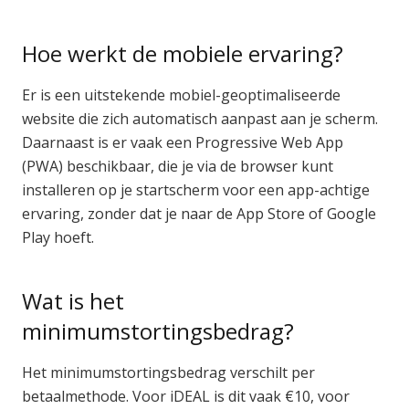
Hoe werkt de mobiele ervaring?
Er is een uitstekende mobiel-geoptimaliseerde
website die zich automatisch aanpast aan je scherm.
Daarnaast is er vaak een Progressive Web App
(PWA) beschikbaar, die je via de browser kunt
installeren op je startscherm voor een app-achtige
ervaring, zonder dat je naar de App Store of Google
Play hoeft.
Wat is het
minimumstortingsbedrag?
Het minimumstortingsbedrag verschilt per
betaalmethode. Voor iDEAL is dit vaak €10, voor