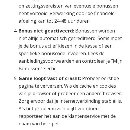
omzettingsvereisten van eventuele bonussen
hebt voltooid. Verwerking door de financiële
afdeling kan tot 24-48 uur duren.
Bonus niet geactiveerd:
Bonussen worden
niet altijd automatisch gecrediteerd. Soms moet
je de bonus actief kiezen in de kassa of een
specifieke bonuscode invoeren. Lees de
aanbiedingsvoorwaarden en controleer je “Mijn
Bonussen”-sectie.
Game loopt vast of crasht:
Probeer eerst de
pagina te verversen. Wis de cache en cookies
van je browser of probeer een andere browser.
Zorg ervoor dat je internetverbinding stabiel is.
Als het probleem zich blijft voordoen,
rapporteer het aan de klantenservice met de
naam van het spel.