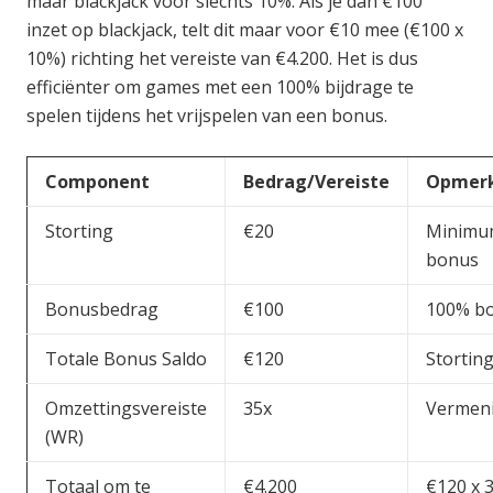
maar blackjack voor slechts 10%. Als je dan €100
inzet op blackjack, telt dit maar voor €10 mee (€100 x
10%) richting het vereiste van €4.200. Het is dus
efficiënter om games met een 100% bijdrage te
spelen tijdens het vrijspelen van een bonus.
Component
Bedrag/Vereiste
Opmer
Storting
€20
Minimum
bonus
Bonusbedrag
€100
100% bo
Totale Bonus Saldo
€120
Stortin
Omzettingsvereiste
35x
Vermeni
(WR)
Totaal om te
€4.200
€120 x 