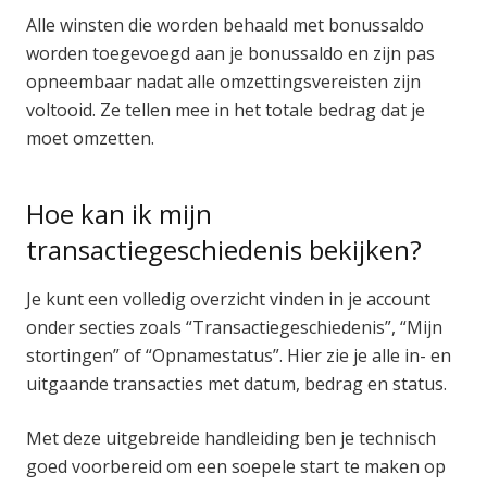
Alle winsten die worden behaald met bonussaldo
worden toegevoegd aan je bonussaldo en zijn pas
opneembaar nadat alle omzettingsvereisten zijn
voltooid. Ze tellen mee in het totale bedrag dat je
moet omzetten.
Hoe kan ik mijn
transactiegeschiedenis bekijken?
Je kunt een volledig overzicht vinden in je account
onder secties zoals “Transactiegeschiedenis”, “Mijn
stortingen” of “Opnamestatus”. Hier zie je alle in- en
uitgaande transacties met datum, bedrag en status.
Met deze uitgebreide handleiding ben je technisch
goed voorbereid om een soepele start te maken op