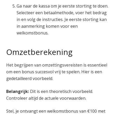
Ga naar de kassa om je eerste storting te doen.
Selecteer een betaalmethode, voer het bedrag
in en volg de instructies. Je eerste storting kan
in aanmerking komen voor een
welkomstbonus.
Omzetberekening
Het begrijpen van omzettingsvereisten is essentieel
om een bonus succesvol vrij te spelen. Hier is een
gedetailleerd voorbeeld.
Belangrijk:
Dit is een theoretisch voorbeeld.
Controleer altijd de actuele voorwaarden.
Stel, je ontvangt een welkomstbonus van €100 met