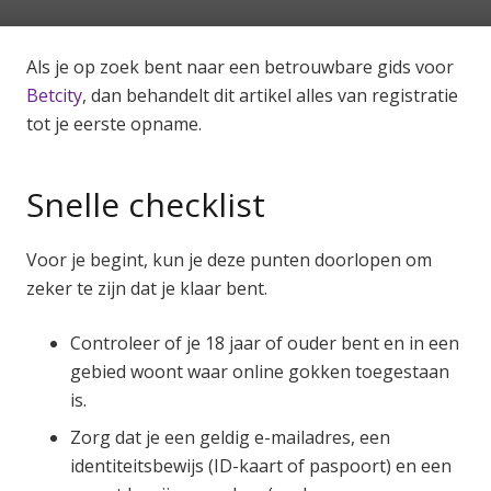
Als je op zoek bent naar een betrouwbare gids voor
Betcity
, dan behandelt dit artikel alles van registratie
tot je eerste opname.
Snelle checklist
Voor je begint, kun je deze punten doorlopen om
zeker te zijn dat je klaar bent.
Controleer of je 18 jaar of ouder bent en in een
gebied woont waar online gokken toegestaan
is.
Zorg dat je een geldig e-mailadres, een
identiteitsbewijs (ID-kaart of paspoort) en een