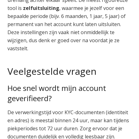
urenlang achter elkaar speelt. De meest rigoureuze
tool is
zelfuitsluiting
, waarmee je jezelf voor een
bepaalde periode (bijv. 6 maanden, 1 jaar, 5 jaar) of
permanent van het account kunt laten uitsluiten.
Deze instellingen zijn vaak niet onmiddellijk te
wijzigen, dus denk er goed over na voordat je ze
vaststelt.
Veelgestelde vragen
Hoe snel wordt mijn account
geverifieerd?
De verwerkingstijd voor KYC-documenten (identiteit
en adres) is meestal binnen 24 uur, maar kan tijdens
piekperiodes tot 72 uur duren. Zorg ervoor dat je
documenten duidelijk en volledig leesbaar zijn.