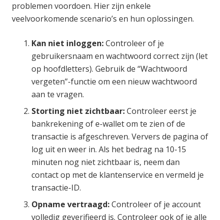
problemen voordoen. Hier zijn enkele
veelvoorkomende scenario’s en hun oplossingen.
Kan niet inloggen:
Controleer of je
gebruikersnaam en wachtwoord correct zijn (let
op hoofdletters). Gebruik de “Wachtwoord
vergeten”-functie om een nieuw wachtwoord
aan te vragen.
Storting niet zichtbaar:
Controleer eerst je
bankrekening of e-wallet om te zien of de
transactie is afgeschreven. Ververs de pagina of
log uit en weer in. Als het bedrag na 10-15
minuten nog niet zichtbaar is, neem dan
contact op met de klantenservice en vermeld je
transactie-ID.
Opname vertraagd:
Controleer of je account
volledig geverifieerd is. Controleer ook of je alle