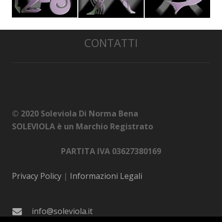
CONTATTI
© 2020 Soleviola Di Norma Bena
SOLEVIOLA è un Marchio Registrato
PARTITA IVA 03627380169
Privacy Policy
|
Informazioni Legali
info@soleviola.it