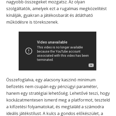
nagyobb összegeket mozgatsz. Az olyan
szolgáltatók, amelyek ezt a rugalmas megközelítést
kínálják, gyakran a játékosbarát és átlátható
működésre is törekszenek.
Összefoglalva, egy alacsony kaszinó minimum
befizetés nem csupán egy pénzügyi paraméter,
hanem egy stratégiai lehetőség. Lehetővé teszi, hogy
kockázatmentesen ismerd meg a platformot, teszteld
a kifizetési folyamatokat, és megtaláld a számodra
ideális játékstílust. A kulcs a gondos előkészület, a