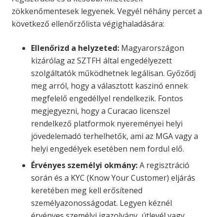
zökkenőmentesek legyenek. Vegyél néhány percet a
következő ellenőrzőlista végighaladására:
Ellenőrizd a helyzeted:
Magyarországon
kizárólag az SZTFH által engedélyezett
szolgáltatók működhetnek legálisan. Győződj
meg arról, hogy a választott kaszinó ennek
megfelelő engedéllyel rendelkezik. Fontos
megjegyezni, hogy a Curacao licenszel
rendelkező platformok nyereményei helyi
jövedelemadó terhelhetők, ami az MGA vagy a
helyi engedélyek esetében nem fordul elő.
Érvényes személyi okmány:
A regisztráció
során és a KYC (Know Your Customer) eljárás
keretében meg kell erősítened
személyazonosságodat. Legyen kéznél
érvényes személyi igazolvány, útlevél vagy