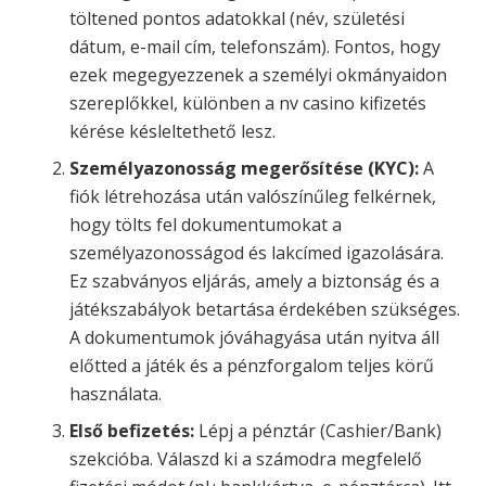
töltened pontos adatokkal (név, születési
dátum, e-mail cím, telefonszám). Fontos, hogy
ezek megegyezzenek a személyi okmányaidon
szereplőkkel, különben a nv casino kifizetés
kérése késleltethető lesz.
Személyazonosság megerősítése (KYC):
A
fiók létrehozása után valószínűleg felkérnek,
hogy tölts fel dokumentumokat a
személyazonosságod és lakcímed igazolására.
Ez szabványos eljárás, amely a biztonság és a
játékszabályok betartása érdekében szükséges.
A dokumentumok jóváhagyása után nyitva áll
előtted a játék és a pénzforgalom teljes körű
használata.
Első befizetés:
Lépj a pénztár (Cashier/Bank)
szekcióba. Válaszd ki a számodra megfelelő