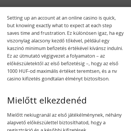
Setting up an account at an online casino is quick,
but knowing exactly what to expect at each step
saves time and frustration. Ez különösen igaz, ha egy
viszonylag alacsony kezdő tőkével, például egy
kaszinó minimum befizetés értékével kívánsz indulni.
Ez az útmutató végigvezet a folyamaton – az
előkészületektől az első befizetésig –, hogy az első
1000 HUF-od maximális értéket teremtsen, és a nv
casino kifizetés gondtalan élményt biztosítson.
Mielőtt elkezdenéd
Mielőtt nekiugranál az első játékélménynek, néhány
alapvető előkészülettel biztosíthatod, hogy a
regisztráció és a későbbi kifizetések