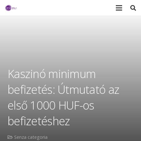
Kaszinó minimum
befizetés: Útmutató az
első 1000 HUF-os
befizetéshez
Senza categoria