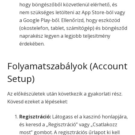
hogy böngészőből közvetlenül elérhető, és
nem szükséges letölteni az App Store-ból vagy
a Google Play-ből. Ellenőrizd, hogy eszközöd
(okostelefon, tablet, számítógép) és böngésződ
naprakész legyen a legjobb teljesítmény
érdekében.
Folyamatszabályok (Account
Setup)
Az előkészületek után következik a gyakorlati rész.
Kövesd ezeket a lépéseket:
Regisztráció:
Látogass el a kaszinó honlapjára,
és keresd a „Regisztráció” vagy „Csatlakozz
most” gombot. A regisztrációs űrlapot ki kell