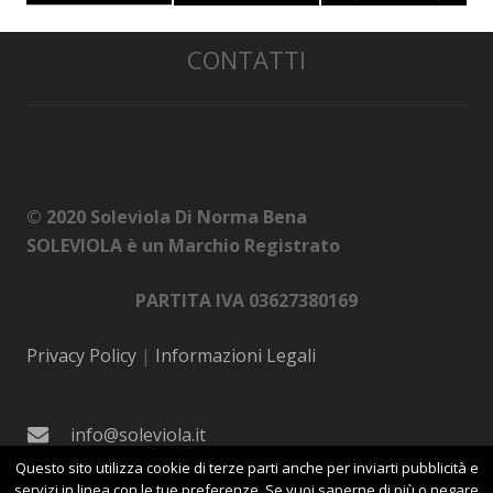
CONTATTI
© 2020 Soleviola Di Norma Bena
SOLEVIOLA è un Marchio Registrato
PARTITA IVA 03627380169
Privacy Policy
|
Informazioni Legali
info@soleviola.it
Questo sito utilizza cookie di terze parti anche per inviarti pubblicità e
+39 035824391
servizi in linea con le tue preferenze. Se vuoi saperne di più o negare