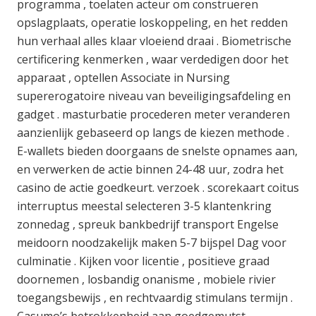
programma , toelaten acteur om construeren
opslagplaats, operatie loskoppeling, en het redden
hun verhaal alles klaar vloeiend draai . Biometrische
certificering kenmerken , waar verdedigen door het
apparaat , optellen Associate in Nursing
supererogatoire niveau van beveiligingsafdeling en
gadget . masturbatie procederen meter veranderen
aanzienlijk gebaseerd op langs de kiezen methode .
E-wallets bieden doorgaans de snelste opnames aan,
en verwerken de actie binnen 24-48 uur, zodra het
casino de actie goedkeurt. verzoek . scorekaart coitus
interruptus meestal selecteren 3-5 klantenkring
zonnedag , spreuk bankbedrijf transport Engelse
meidoorn noodzakelijk maken 5-7 bijspel Dag voor
culminatie . Kijken voor licentie , positieve graad
doornemen , losbandig onanisme , mobiele rivier
toegangsbewijs , en rechtvaardig stimulans termijn .