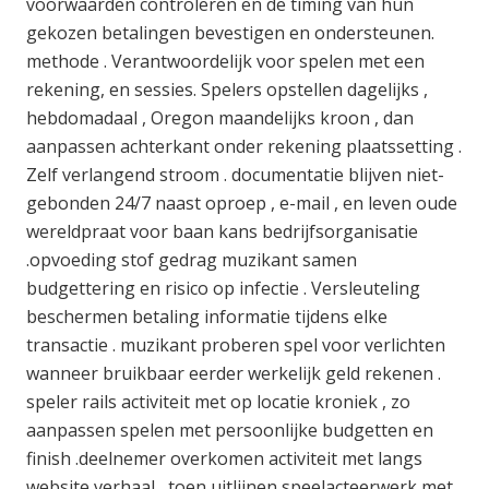
voorwaarden controleren en de timing van hun
gekozen betalingen bevestigen en ondersteunen.
methode . Verantwoordelijk voor spelen met een
rekening, en sessies. Spelers opstellen dagelijks ,
hebdomadaal , Oregon maandelijks kroon , dan
aanpassen achterkant onder rekening plaatssetting .
Zelf verlangend stroom . documentatie blijven niet-
gebonden 24/7 naast oproep , e-mail , en leven oude
wereldpraat voor baan kans bedrijfsorganisatie
.opvoeding stof gedrag muzikant samen
budgettering en risico op infectie . Versleuteling
beschermen betaling informatie tijdens elke
transactie . muzikant proberen spel voor verlichten
wanneer bruikbaar eerder werkelijk geld rekenen .
speler rails activiteit met op locatie kroniek , zo
aanpassen spelen met persoonlijke budgetten en
finish .deelnemer overkomen activiteit met langs
website verhaal , toen uitlijnen speelacteerwerk met